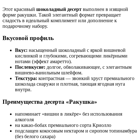
Этот красивый
шоколадный десерт
выполнен в изящной
форме ракушки. Такой элегантный формат превращает
сладость в идеальный комплимент или дополнение к
подарочному набору.
Вкусовой профиль
Вкус:
насыщенный шоколадный с яркой вишневой
кислинкой и глубокими, согревающими ликёрными
нотами (эффект амаретто).
Послевкусие:
долгое, обволакивающее, с элегантным
вишнево-ванильным шлейфом.
Текстура:
контрастная — звонкий хруст премиального
шоколада снаружи и плотная, тающая ягодная нуга
внутри.
Преимущества десерта «Ракушка»
напоминает «вишни в ликёре» без использования
алкоголя
на какао-бобах премиального сорта Криолло
подслащен кокосовым нектаром и сиропом топинамбура
(без белого сахара)