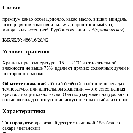
Состав
премиум какао-бобы Криолло, какао-масло, вишня, миндаль,
нектар цветов кокосовой пальмы, сироп топинамбура,
миндальная эссенция*, Бурбонская ваниль. *(
органическая)
К/Б/Ж/У:
486/16/28/42
Условия хранения
Хранить при температуре +15…+21°C и относительной
влажности не выше 75%, вдали от прямых солнечных лучей и
посторонних запахов.
Обратите внимание!
Лёгкий белёсый налёт при перепадах
температуры или длительном хранении — это естественная
кристаллизация какао-масла. Она подтверждает натуральный
состав шоколада и отсутствие искусственных стабилизаторов.
Характеристики
Тип продукта:
крафтовый десерт с начинкой / без белого
сахара / веганский