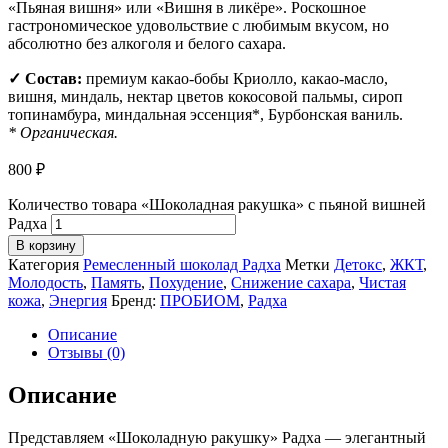
«Пьяная вишня» или «Вишня в ликёре». Роскошное
гастрономическое удовольствие с любимым вкусом, но
абсолютно без алкоголя и белого сахара.
✓ Состав:
премиум какао-бобы Криолло, какао-масло,
вишня, миндаль, нектар цветов кокосовой пальмы, сироп
топинамбура, миндальная эссенция*, Бурбонская ваниль.
* Органическая.
800
₽
Количество товара «Шоколадная ракушка» с пьяной вишней
Радха
В корзину
Категория
Ремесленный шоколад Радха
Метки
Детокс
,
ЖКТ
,
Молодость
,
Память
,
Похудение
,
Снижение сахара
,
Чистая
кожа
,
Энергия
Бренд:
ПРОБИОМ
,
Радха
Описание
Отзывы (0)
Описание
Представляем «Шоколадную ракушку» Радха — элегантный