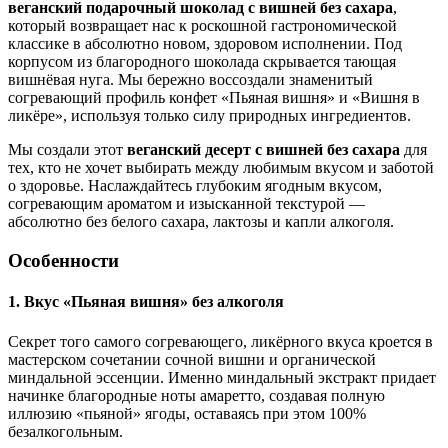
веганский подарочный шоколад с вишней без сахара
,
который возвращает нас к роскошной гастрономической
классике в абсолютно новом, здоровом исполнении. Под
корпусом из благородного шоколада скрывается тающая
вишнёвая нуга. Мы бережно воссоздали знаменитый
согревающий профиль конфет «Пьяная вишня» и «Вишня в
ликёре», используя только силу природных ингредиентов.
Мы создали этот
веганский десерт с вишней без сахара
для
тех, кто не хочет выбирать между любимым вкусом и заботой
о здоровье. Наслаждайтесь глубоким ягодным вкусом,
согревающим ароматом и изысканной текстурой —
абсолютно без белого сахара, лактозы и капли алкоголя.
Особенности
1. Вкус «Пьяная вишня» без алкоголя
Секрет того самого согревающего, ликёрного вкуса кроется в
мастерском сочетании сочной вишни и органической
миндальной эссенции. Именно миндальный экстракт придает
начинке благородные ноты амаретто, создавая полную
иллюзию «пьяной» ягоды, оставаясь при этом 100%
безалкогольным.