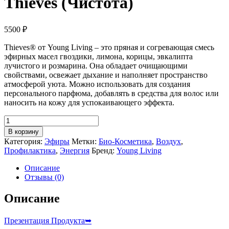
Thieves (Чистота)
5500
₽
Thieves® от Young Living – это пряная и согревающая смесь
эфирных масел гвоздики, лимона, корицы, эвкалипта
лучистого и розмарина. Она обладает очищающими
свойствами, освежает дыхание и наполняет пространство
атмосферой уюта. Можно использовать для создания
персонального парфюма, добавлять в средства для волос или
наносить на кожу для успокаивающего эффекта.
Количество
товара
В корзину
Thieves
Категория:
Эфиры
Метки:
Био-Косметика
,
Воздух
,
(Чистота)
Профилактика
,
Энергия
Бренд:
Young Living
Описание
Отзывы (0)
Описание
Презентация Продукта➥