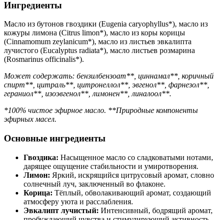
Ингредиенты
Масло из бутонов гвоздики (Eugenia caryophyllus*), масло из
кожуры лимона (Citrus limon*), масло из коры корицы
(Cinnamomum zeylanicum*), масло из листьев эвкалипта
лучистого (Eucalyptus radiata*), масло листьев розмарина
(Rosmarinus officinalis*).
Может содержать: бензилбензоат**, циннамал**, коричный
спирт**, цитраль**, цитронеллол**, эвгенол**, фарнезол**,
гераниол**, изоэвгенол**, лимонен**, линалоол**.
*100% чистое эфирное масло. **Природные компоненты
эфирных масел.
Основные ингредиенты
Гвоздика:
Насыщенное масло со сладковатыми нотами,
дарящее ощущение стабильности и умиротворения.
Лимон:
Яркий, искрящийся цитрусовый аромат, словно
солнечный луч, заключенный во флаконе.
Корица:
Тёплый, обволакивающий аромат, создающий
атмосферу уюта и расслабления.
Эвкалипт лучистый:
Интенсивный, бодрящий аромат,
пробуждающий чувства и стимулирующий активность.