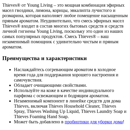
Thieves® от Young Living – это мощная комбинация эфирных
масел гвоздики, лимона, корицы, эвкалипта лучистого и
розмарина, которая наполняет любое помещение насыщенным
пряным ароматом. Неудивительно, что смесь эфирных масел
Thieves® входит в состав многих бытовых средств и средств
личной гигиены Young Living, поскольку это один из наших
самых популярных продуктов. Смесь Thieves® – ваш
незаменимый помощник с удивительно чистым и пряным
ароматом.
Преимущества и характеристики
Наслаждайтесь согревающим ароматом в холодное
время года для поддержания хорошего настроения и
самочувствия.
Обладает очищающими свойствами.
Используйте на коже в качестве индивидуального
парфюма с освежающим и бодрящим ароматом.
Незаменимый компонент в линейке средств для дома
Thieves, включая Thieves Household Cleaner, Thieves
Spray, Thieves Washing Up Liquid, Thieves Laundry Soap и
Thieves Foaming Hand Soap.
Может быть добавлено в
пробиотики для уборки дома
!